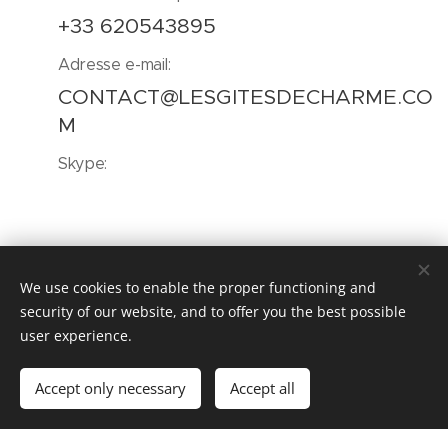
+33 620543895
Adresse e-mail:
CONTACT@LESGITESDECHARME.CO
M
Skype:
We use cookies to enable the proper functioning and
CONTACTEZ-NOUS
security of our website, and to offer you the best possible
user experience.
Votre nom et prénom
Accept only necessary
Accept all