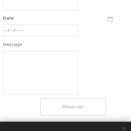
Date
Message
Réserver