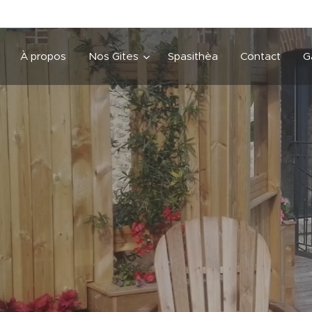
À propos
Nos Gites
Spasithèa
Contact
G